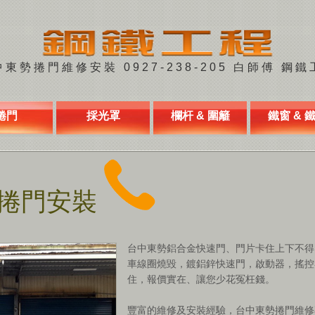
東勢捲門維修安裝 0927-238-205 白師傅 鋼鐵
捲門
採光罩
欄杆 & 圍籬
鐵窗 & 
捲門安裝
台中東勢鋁合金快速門、門片卡住上下不得
車線圈燒毀，鍍鋁鋅快速門，啟動器，搖控
住，報價實在、讓您少花冤枉錢。
豐富的維修及安裝經驗，台中東勢捲門維修