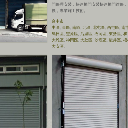
門修理安裝，抉速捲門安裝快速捲門維修，
換，專業施工技術。
台中市
中區
,
東區
,
南區
,
北區
,
北屯區
,
西屯區
,
南
烏日區
,
豐原區
,
后里區
,
石岡區
,
東勢區
,
和
大雅區
,
神岡區
,
大肚區
,
沙鹿區
,
龍井區
,
梧
大安區
。