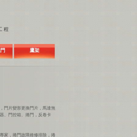
工程
鐵門
鷹架
，門片變形更換門片，馬達煞
器、門控箱、捲門，反卷卡
專家，捲門故障維修排除，捲