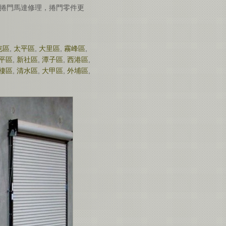
捲門馬達修理，捲門零件更
屯區
,
太平區
,
大里區
,
霧峰區
,
平區
,
新社區
,
潭子區
,
西港區
,
棲區
,
清水區
,
大甲區
,
外埔區
,