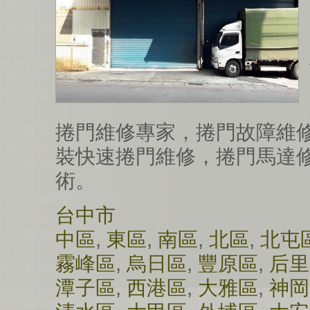
捲門維修專家，捲門故障維
裝快速捲門維修，捲門馬達
術。
台中市
中區
,
東區
,
南區
,
北區
,
北屯
霧峰區
,
烏日區
,
豐原區
,
后里
潭子區
,
西港區
,
大雅區
,
神岡