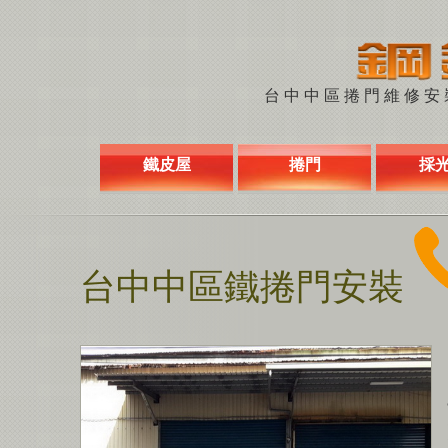
台中中區捲門維修安裝 
鐵皮屋
捲門
採
台中中區鐵捲門安裝