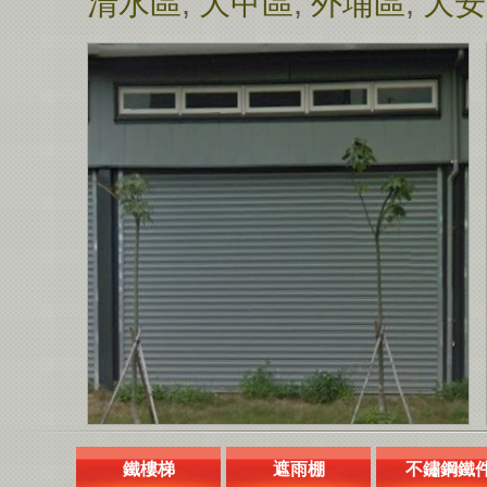
清水區
,
大甲區
,
外埔區
,
大安
鐵樓梯
遮雨棚
不鏽鋼鐵