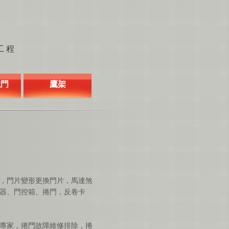
工程
鐵門
鷹架
，門片變形更換門片，馬達煞
器、門控箱、捲門，反卷卡
專家，捲門故障維修排除，捲