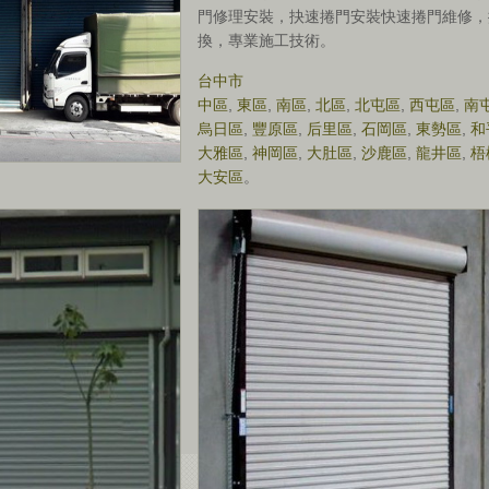
門修理安裝，抉速捲門安裝快速捲門維修，
換，專業施工技術。
台中市
中區
,
東區
,
南區
,
北區
,
北屯區
,
西屯區
,
南
烏日區
,
豐原區
,
后里區
,
石岡區
,
東勢區
,
和
大雅區
,
神岡區
,
大肚區
,
沙鹿區
,
龍井區
,
梧
大安區
。