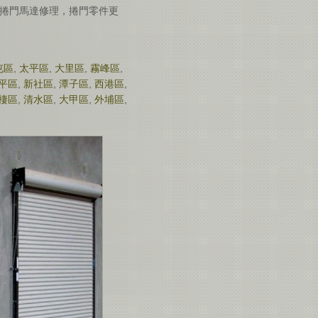
捲門馬達修理，捲門零件更
屯區
,
太平區
,
大里區
,
霧峰區
,
平區
,
新社區
,
潭子區
,
西港區
,
棲區
,
清水區
,
大甲區
,
外埔區
,