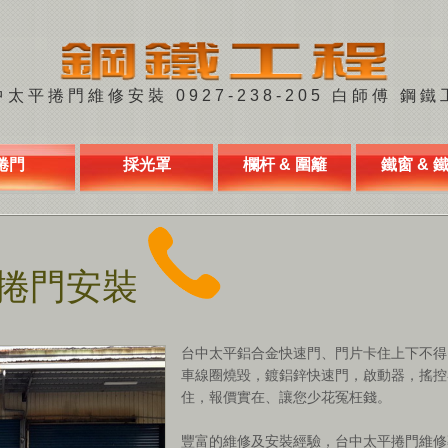
太平捲門維修安裝 0927-238-205 白師傅 鋼鐵
捲門
採光罩
欄杆 & 圍籬
鐵窗 & 
捲門安裝
台中太平鋁合金快速門、門片卡住上下不得
車線圈燒毀，鍍鋁鋅快速門，啟動器，搖控
住，報價實在、讓您少花冤枉錢。
豐富的維修及安裝經驗，台中太平捲門維修