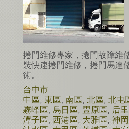
捲門維修專家，捲門故障維
裝快速捲門維修，捲門馬達
術。
台中市
中區
,
東區
,
南區
,
北區
,
北屯
霧峰區
,
烏日區
,
豐原區
,
后里
潭子區
,
西港區
,
大雅區
,
神岡