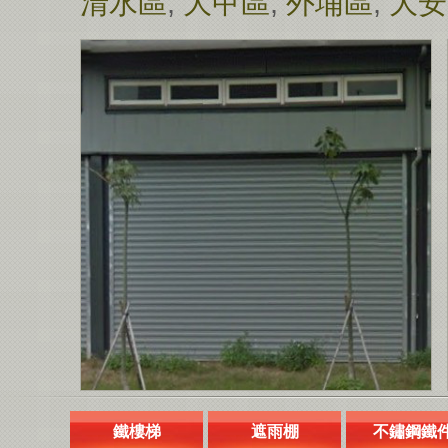
清水區
,
大甲區
,
外埔區
,
大安
鐵樓梯
遮雨棚
不鏽鋼鐵