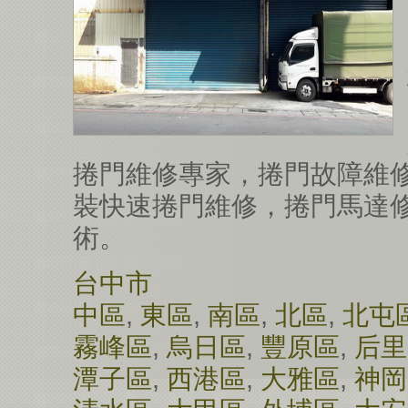
捲門維修專家，捲門故障維
裝快速捲門維修，捲門馬達
術。
台中市
中區
,
東區
,
南區
,
北區
,
北屯
霧峰區
,
烏日區
,
豐原區
,
后里
潭子區
,
西港區
,
大雅區
,
神岡